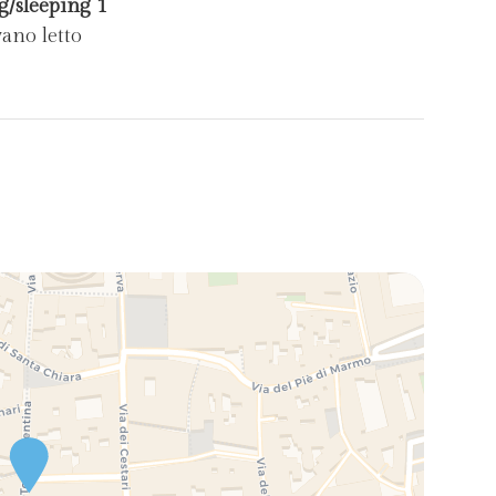
g/sleeping 1
vano letto