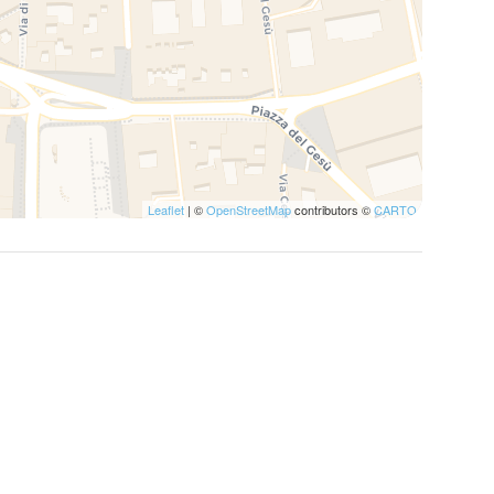
Leaflet
| ©
OpenStreetMap
contributors ©
CARTO