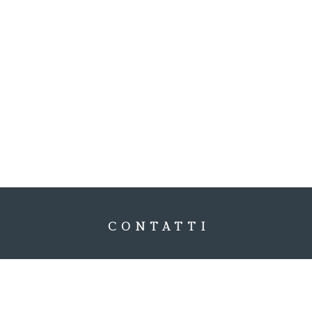
CONTATTI
Ottieni sempre le nostre migliori offerte 
tante altre meraviglie. Solo con prenotaz