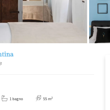
ntina
3
2
1 bagno
55 m