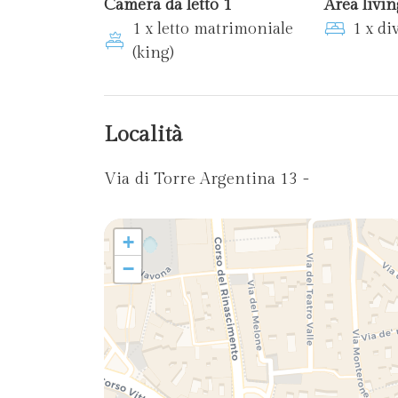
Camera da letto 1
Area livin
1 x letto matrimoniale
1 x di
(king)
Località
Via di Torre Argentina 13 -
+
−