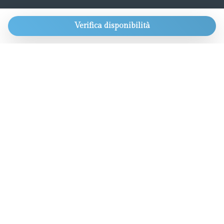
CONTATTI
Verifica disponibilità
Ottieni sempre le nostre migliori offerte e
tante altre
meraviglie. Solo con prenotazioni
dirette.
info@aworldaparts.com
T: +39 391 4161926
Chatta con noi
IL NOSTRO GRUPPO
Boutique Hotel