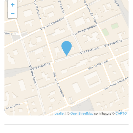
+
−
Leaflet
| ©
OpenStreetMap
contributors ©
CARTO