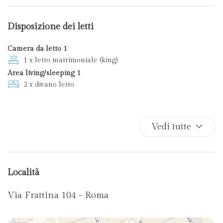
Phon
Piumone
Disposizione dei letti
Toaster
TV
Camera da letto 1
1 x letto matrimoniale (king)
Area living/sleeping 1
2 x divano letto
Vedi tutte
Località
Via Frattina 104 - Roma